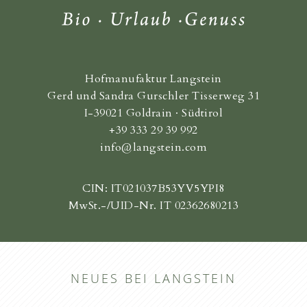
Hofmanufaktur Langstein
Gerd und Sandra Gurschler Tisserweg 31
I-39021 Goldrain · Südtirol
+39 333 29 39 992
info@langstein.com
CIN: IT021037B53YV5YPI8
MwSt.-/UID-Nr. IT 02362680213
NEUES BEI LANGSTEIN