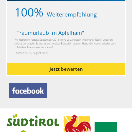
100%
Weiterempfehlung
"
Traumurlaub im Apfelhain
"
Wir haben im August/September 2018 im Haus Langstein (Wohnung "Rose") unseren
Urlaub verbracht. Es war unser zweiter Besuch in diesem Haus. Wir waren wieder sehr
zufrieden. Traumlage, sehr komfo...
Thomas, 51-55, August 2018
Jetzt bewerten