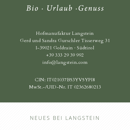
Hofmanufaktur Langstein
Gerd und Sandra Gurschler Tisserweg 31
I-39021 Goldrain · Südtirol
+39 333 29 39 992
info@langstein.com
CIN: IT021037B53YV5YPI8
MwSt.-/UID-Nr. IT 02362680213
NEUES BEI LANGSTEIN