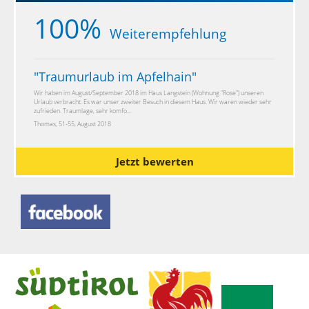
100%
Weiterempfehlung
"
Traumurlaub im Apfelhain
"
Wir haben im August/September 2018 im Haus Langstein (Wohnung "Rose") unseren
Urlaub verbracht. Es war unser zweiter Besuch in diesem Haus. Wir waren wieder sehr
zufrieden. Traumlage, sehr komfo...
Thomas, 51-55, August 2018
Jetzt bewerten