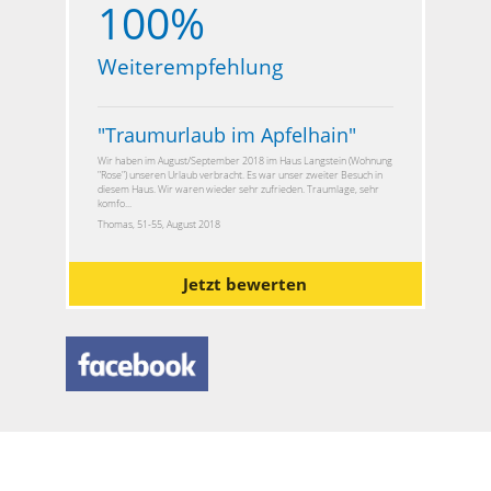
100%
Weiterempfehlung
"
Traumurlaub im Apfelhain
"
Wir haben im August/September 2018 im Haus Langstein (Wohnung
"Rose") unseren Urlaub verbracht. Es war unser zweiter Besuch in
diesem Haus. Wir waren wieder sehr zufrieden. Traumlage, sehr
komfo...
Thomas, 51-55, August 2018
Jetzt bewerten