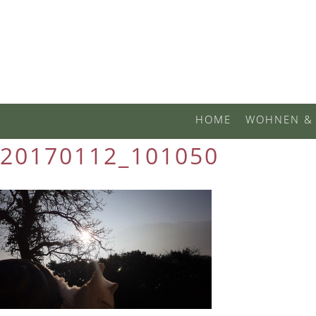
HOME
WOHNEN & 
20170112_101050