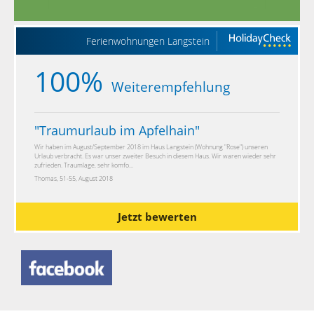
Ferienwohnungen Langstein
100%
Weiterempfehlung
"
Traumurlaub im Apfelhain
"
Wir haben im August/September 2018 im Haus Langstein (Wohnung "Rose") unseren
Urlaub verbracht. Es war unser zweiter Besuch in diesem Haus. Wir waren wieder sehr
zufrieden. Traumlage, sehr komfo...
Thomas, 51-55, August 2018
Jetzt bewerten