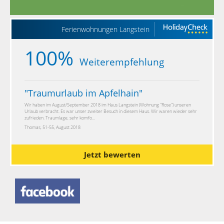
Ferienwohnungen Langstein
100%
Weiterempfehlung
"
Traumurlaub im Apfelhain
"
Wir haben im August/September 2018 im Haus Langstein (Wohnung "Rose") unseren
Urlaub verbracht. Es war unser zweiter Besuch in diesem Haus. Wir waren wieder sehr
zufrieden. Traumlage, sehr komfo...
Thomas, 51-55, August 2018
Jetzt bewerten