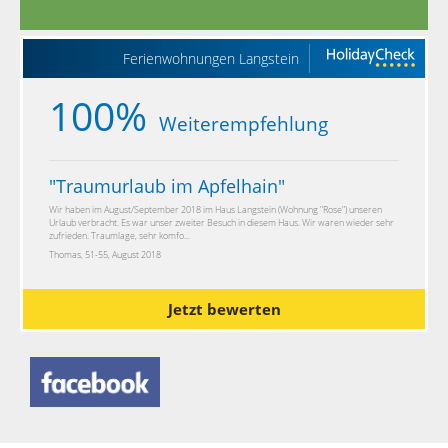
Ferienwohnungen Langstein
100%
Weiterempfehlung
"
Traumurlaub im Apfelhain
"
Wir haben im August/September 2018 im Haus Langstein (Wohnung "Rose") unseren
Urlaub verbracht. Es war unser zweiter Besuch in diesem Haus. Wir waren wieder sehr
zufrieden. Traumlage, sehr komfo...
Thomas, 51-55, August 2018
Jetzt bewerten