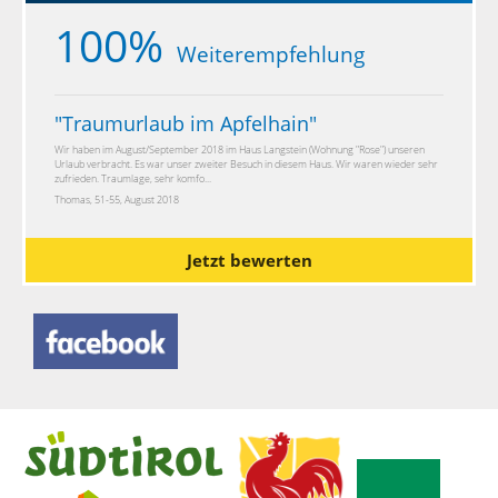
100%
Weiterempfehlung
"
Traumurlaub im Apfelhain
"
Wir haben im August/September 2018 im Haus Langstein (Wohnung "Rose") unseren
Urlaub verbracht. Es war unser zweiter Besuch in diesem Haus. Wir waren wieder sehr
zufrieden. Traumlage, sehr komfo...
Thomas, 51-55, August 2018
Jetzt bewerten