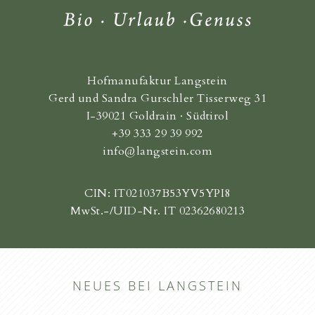
Hofmanufaktur Langstein
Gerd und Sandra Gurschler Tisserweg 31
I-39021 Goldrain · Südtirol
+39 333 29 39 992
info@langstein.com
CIN: IT021037B53YV5YPI8
MwSt.-/UID-Nr. IT 02362680213
NEUES BEI LANGSTEIN