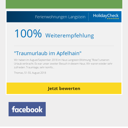
Ferienwohnungen Langstein
100%
Weiterempfehlung
"
Traumurlaub im Apfelhain
"
Wir haben im August/September 2018 im Haus Langstein (Wohnung "Rose") unseren
Urlaub verbracht. Es war unser zweiter Besuch in diesem Haus. Wir waren wieder sehr
zufrieden. Traumlage, sehr komfo...
Thomas, 51-55, August 2018
Jetzt bewerten