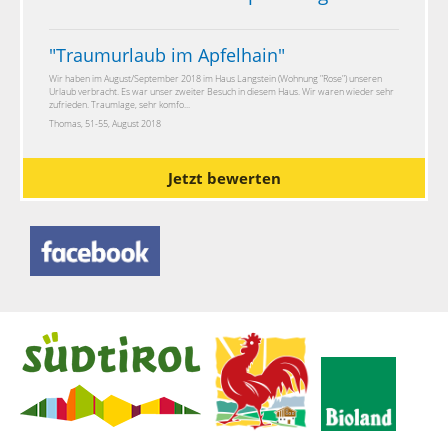
"
Traumurlaub im Apfelhain
"
Wir haben im August/September 2018 im Haus Langstein (Wohnung "Rose") unseren
Urlaub verbracht. Es war unser zweiter Besuch in diesem Haus. Wir waren wieder sehr
zufrieden. Traumlage, sehr komfo...
Thomas, 51-55, August 2018
Jetzt bewerten