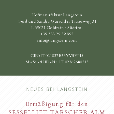
Hofmanufaktur Langstein
Gerd und Sandra Gurschler Tisserweg 31
I-39021 Goldrain · Südtirol
+39 333 29 39 992
info@langstein.com
CIN: IT021037B53YV5YPI8
MwSt.-/UID-Nr. IT 02362680213
NEUES BEI LANGSTEIN
Ermäßigung für den
SESSELLIFT TARSCHER ALM