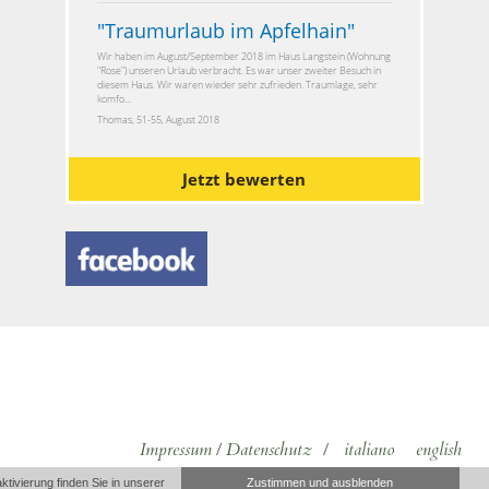
"
Traumurlaub im Apfelhain
"
Wir haben im August/September 2018 im Haus Langstein (Wohnung
"Rose") unseren Urlaub verbracht. Es war unser zweiter Besuch in
diesem Haus. Wir waren wieder sehr zufrieden. Traumlage, sehr
komfo...
Thomas, 51-55, August 2018
Jetzt bewerten
Impressum
/
Datenschutz
/
italiano
english
ivierung finden Sie in unserer
Zustimmen und ausblenden