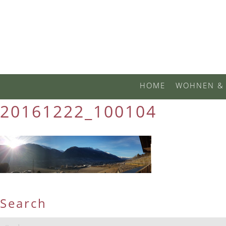
HOME
WOHNEN & 
20161222_100104
Search
Suchen