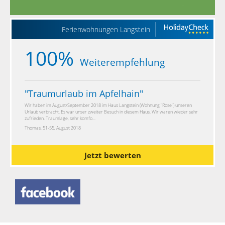
Ferienwohnungen Langstein
100%
Weiterempfehlung
"
Traumurlaub im Apfelhain
"
Wir haben im August/September 2018 im Haus Langstein (Wohnung "Rose") unseren
Urlaub verbracht. Es war unser zweiter Besuch in diesem Haus. Wir waren wieder sehr
zufrieden. Traumlage, sehr komfo...
Thomas, 51-55, August 2018
Jetzt bewerten