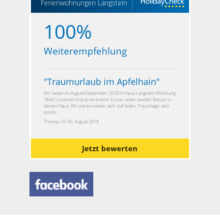
Ferienwohnungen Langstein
100%
Weiterempfehlung
"
Traumurlaub im Apfelhain
"
Wir haben im August/September 2018 im Haus Langstein (Wohnung
"Rose") unseren Urlaub verbracht. Es war unser zweiter Besuch in
diesem Haus. Wir waren wieder sehr zufrieden. Traumlage, sehr
komfo...
Thomas, 51-55, August 2018
Jetzt bewerten