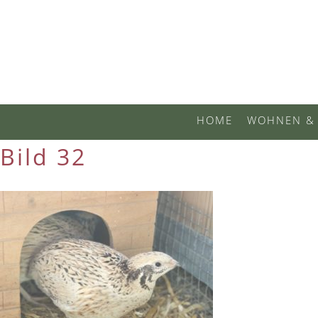
HOME
WOHNEN & 
Bild 32