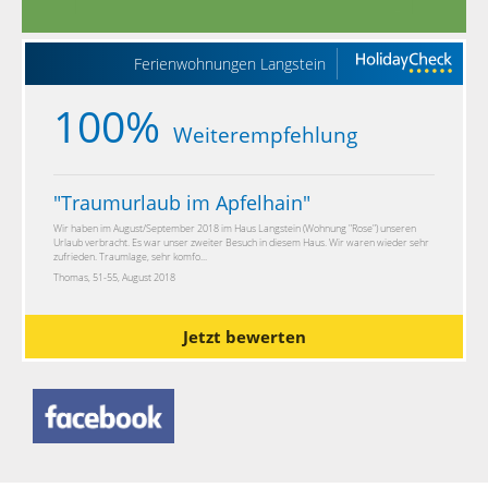
Ferienwohnungen Langstein
100%
Weiterempfehlung
"
Traumurlaub im Apfelhain
"
Wir haben im August/September 2018 im Haus Langstein (Wohnung "Rose") unseren
Urlaub verbracht. Es war unser zweiter Besuch in diesem Haus. Wir waren wieder sehr
zufrieden. Traumlage, sehr komfo...
Thomas, 51-55, August 2018
Jetzt bewerten