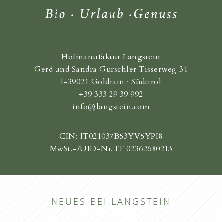
Hofmanufaktur Langstein
Gerd und Sandra Gurschler Tisserweg 31
I-39021 Goldrain · Südtirol
+39 333 29 39 992
info@langstein.com
CIN: IT021037B53YV5YPI8
MwSt.-/UID-Nr. IT 02362680213
NEUES BEI LANGSTEIN