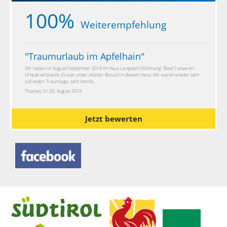
100%
Weiterempfehlung
"
Traumurlaub im Apfelhain
"
Wir haben im August/September 2018 im Haus Langstein (Wohnung "Rose") unseren
Urlaub verbracht. Es war unser zweiter Besuch in diesem Haus. Wir waren wieder sehr
zufrieden. Traumlage, sehr komfo...
Thomas, 51-55, August 2018
Jetzt bewerten