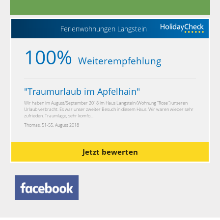
Ferienwohnungen Langstein
100%
Weiterempfehlung
"
Traumurlaub im Apfelhain
"
Wir haben im August/September 2018 im Haus Langstein (Wohnung "Rose") unseren
Urlaub verbracht. Es war unser zweiter Besuch in diesem Haus. Wir waren wieder sehr
zufrieden. Traumlage, sehr komfo...
Thomas, 51-55, August 2018
Jetzt bewerten