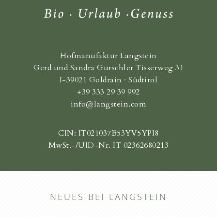
Hofmanufaktur Langstein
Gerd und Sandra Gurschler Tisserweg 31
I-39021 Goldrain · Südtirol
+39 333 29 39 992
info@langstein.com
CIN: IT021037B53YV5YPI8
MwSt.-/UID-Nr. IT 02362680213
NEUES BEI LANGSTEIN