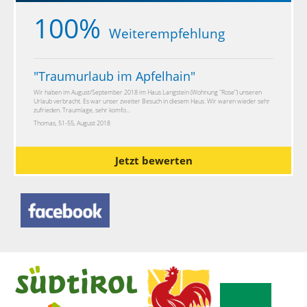
100%
Weiterempfehlung
"
Traumurlaub im Apfelhain
"
Wir haben im August/September 2018 im Haus Langstein (Wohnung "Rose") unseren
Urlaub verbracht. Es war unser zweiter Besuch in diesem Haus. Wir waren wieder sehr
zufrieden. Traumlage, sehr komfo...
Thomas, 51-55, August 2018
Jetzt bewerten