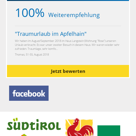
100%
Weiterempfehlung
"
Traumurlaub im Apfelhain
"
Wir haben im August/September 2018 im Haus Langstein (Wohnung "Rose") unseren
Urlaub verbracht. Es war unser zweiter Besuch in diesem Haus. Wir waren wieder sehr
zufrieden. Traumlage, sehr komfo...
Thomas, 51-55, August 2018
Jetzt bewerten