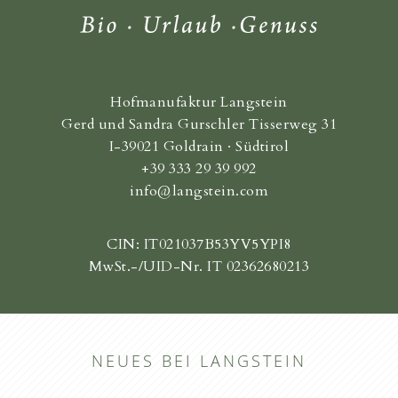
Hofmanufaktur Langstein
Gerd und Sandra Gurschler Tisserweg 31
I-39021 Goldrain · Südtirol
+39 333 29 39 992
info@langstein.com
CIN: IT021037B53YV5YPI8
MwSt.-/UID-Nr. IT 02362680213
NEUES BEI LANGSTEIN