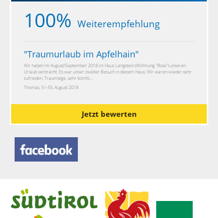
100%
Weiterempfehlung
"
Traumurlaub im Apfelhain
"
Wir haben im August/September 2018 im Haus Langstein (Wohnung "Rose") unseren
Urlaub verbracht. Es war unser zweiter Besuch in diesem Haus. Wir waren wieder sehr
zufrieden. Traumlage, sehr komfo...
Thomas, 51-55, August 2018
Jetzt bewerten