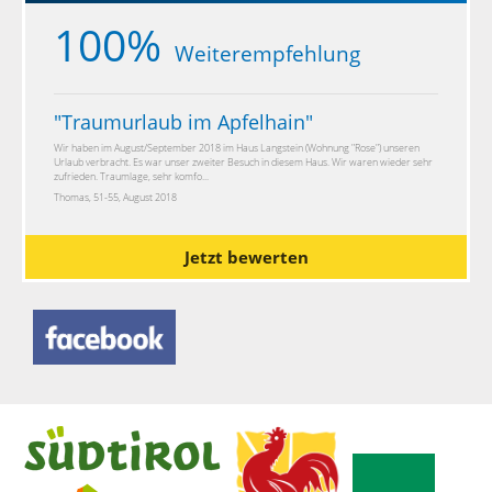
100%
Weiterempfehlung
"
Traumurlaub im Apfelhain
"
Wir haben im August/September 2018 im Haus Langstein (Wohnung "Rose") unseren
Urlaub verbracht. Es war unser zweiter Besuch in diesem Haus. Wir waren wieder sehr
zufrieden. Traumlage, sehr komfo...
Thomas, 51-55, August 2018
Jetzt bewerten