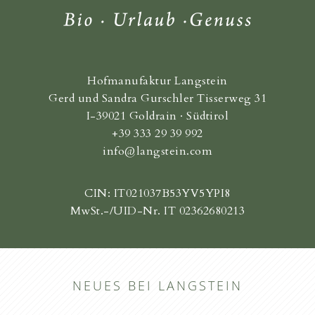
Hofmanufaktur Langstein
Gerd und Sandra Gurschler Tisserweg 31
I-39021 Goldrain · Südtirol
+39 333 29 39 992
info@langstein.com
CIN: IT021037B53YV5YPI8
MwSt.-/UID-Nr. IT 02362680213
NEUES BEI LANGSTEIN