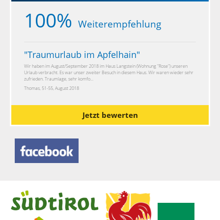
100%
Weiterempfehlung
"
Traumurlaub im Apfelhain
"
Wir haben im August/September 2018 im Haus Langstein (Wohnung "Rose") unseren
Urlaub verbracht. Es war unser zweiter Besuch in diesem Haus. Wir waren wieder sehr
zufrieden. Traumlage, sehr komfo...
Thomas, 51-55, August 2018
Jetzt bewerten