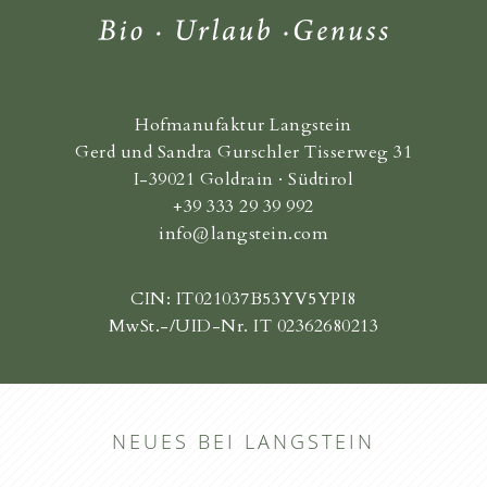
Hofmanufaktur Langstein
Gerd und Sandra Gurschler Tisserweg 31
I-39021 Goldrain · Südtirol
+39 333 29 39 992
info@langstein.com
CIN: IT021037B53YV5YPI8
MwSt.-/UID-Nr. IT 02362680213
NEUES BEI LANGSTEIN