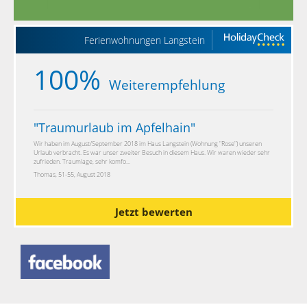
Ferienwohnungen Langstein
100%
Weiterempfehlung
"
Traumurlaub im Apfelhain
"
Wir haben im August/September 2018 im Haus Langstein (Wohnung "Rose") unseren
Urlaub verbracht. Es war unser zweiter Besuch in diesem Haus. Wir waren wieder sehr
zufrieden. Traumlage, sehr komfo...
Thomas, 51-55, August 2018
Jetzt bewerten