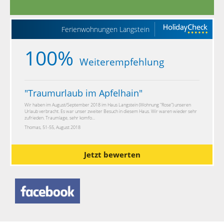
Ferienwohnungen Langstein
100%
Weiterempfehlung
"
Traumurlaub im Apfelhain
"
Wir haben im August/September 2018 im Haus Langstein (Wohnung "Rose") unseren
Urlaub verbracht. Es war unser zweiter Besuch in diesem Haus. Wir waren wieder sehr
zufrieden. Traumlage, sehr komfo...
Thomas, 51-55, August 2018
Jetzt bewerten