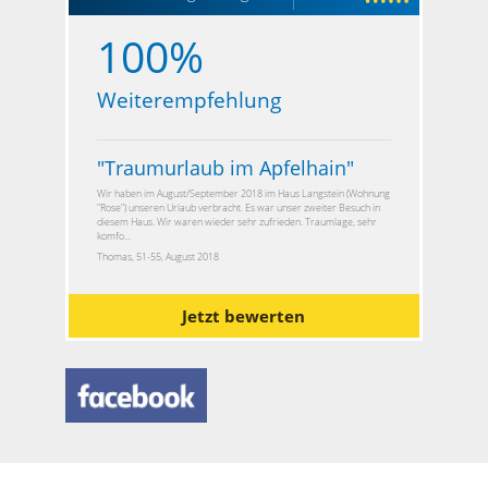
100%
Weiterempfehlung
"
Traumurlaub im Apfelhain
"
Wir haben im August/September 2018 im Haus Langstein (Wohnung
"Rose") unseren Urlaub verbracht. Es war unser zweiter Besuch in
diesem Haus. Wir waren wieder sehr zufrieden. Traumlage, sehr
komfo...
Thomas, 51-55, August 2018
Jetzt bewerten