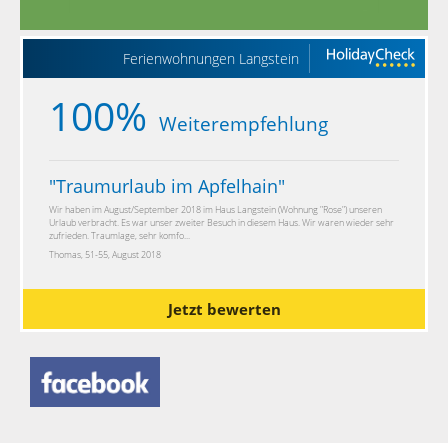
Ferienwohnungen Langstein
100%
Weiterempfehlung
"
Traumurlaub im Apfelhain
"
Wir haben im August/September 2018 im Haus Langstein (Wohnung "Rose") unseren
Urlaub verbracht. Es war unser zweiter Besuch in diesem Haus. Wir waren wieder sehr
zufrieden. Traumlage, sehr komfo...
Thomas, 51-55, August 2018
Jetzt bewerten