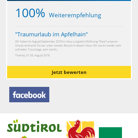
100%
Weiterempfehlung
"
Traumurlaub im Apfelhain
"
Wir haben im August/September 2018 im Haus Langstein (Wohnung "Rose") unseren
Urlaub verbracht. Es war unser zweiter Besuch in diesem Haus. Wir waren wieder sehr
zufrieden. Traumlage, sehr komfo...
Thomas, 51-55, August 2018
Jetzt bewerten