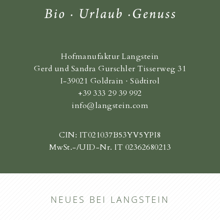
Hofmanufaktur Langstein
Gerd und Sandra Gurschler Tisserweg 31
I-39021 Goldrain · Südtirol
+39 333 29 39 992
info@langstein.com
CIN: IT021037B53YV5YPI8
MwSt.-/UID-Nr. IT 02362680213
NEUES BEI LANGSTEIN