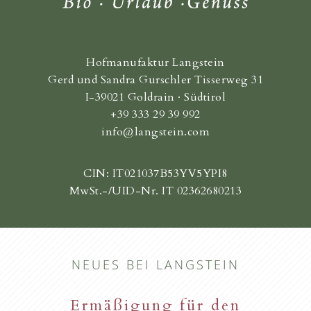
Hofmanufaktur Langstein
Gerd und Sandra Gurschler Tisserweg 31
I-39021 Goldrain · Südtirol
+39 333 29 39 992
info@langstein.com
CIN: IT021037B53YV5YPI8
MwSt.-/UID-Nr. IT 02362680213
NEUES BEI LANGSTEIN
Ermäßigung für den