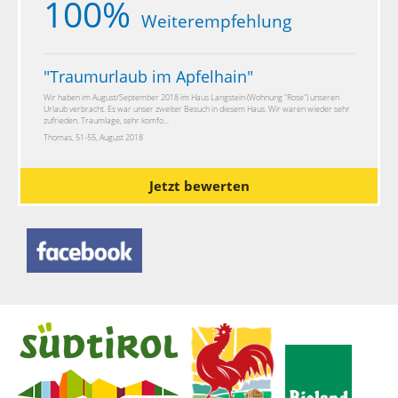
100%
Weiterempfehlung
"
Traumurlaub im Apfelhain
"
Wir haben im August/September 2018 im Haus Langstein (Wohnung "Rose") unseren
Urlaub verbracht. Es war unser zweiter Besuch in diesem Haus. Wir waren wieder sehr
zufrieden. Traumlage, sehr komfo...
Thomas, 51-55, August 2018
Jetzt bewerten