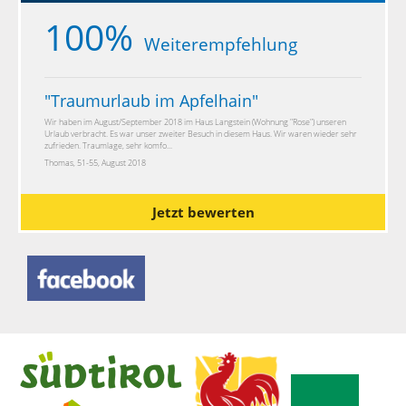
100%
Weiterempfehlung
"
Traumurlaub im Apfelhain
"
Wir haben im August/September 2018 im Haus Langstein (Wohnung "Rose") unseren
Urlaub verbracht. Es war unser zweiter Besuch in diesem Haus. Wir waren wieder sehr
zufrieden. Traumlage, sehr komfo...
Thomas, 51-55, August 2018
Jetzt bewerten