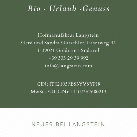
Hofmanufaktur Langstein
Gerd und Sandra Gurschler Tisserweg 31
I-39021 Goldrain · Südtirol
+39 333 29 39 992
info@langstein.com
CIN: IT021037B53YV5YPI8
MwSt.-/UID-Nr. IT 02362680213
NEUES BEI LANGSTEIN