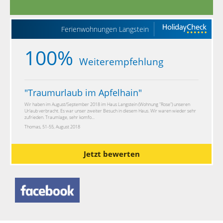
Ferienwohnungen Langstein
100%
Weiterempfehlung
"
Traumurlaub im Apfelhain
"
Wir haben im August/September 2018 im Haus Langstein (Wohnung "Rose") unseren
Urlaub verbracht. Es war unser zweiter Besuch in diesem Haus. Wir waren wieder sehr
zufrieden. Traumlage, sehr komfo...
Thomas, 51-55, August 2018
Jetzt bewerten