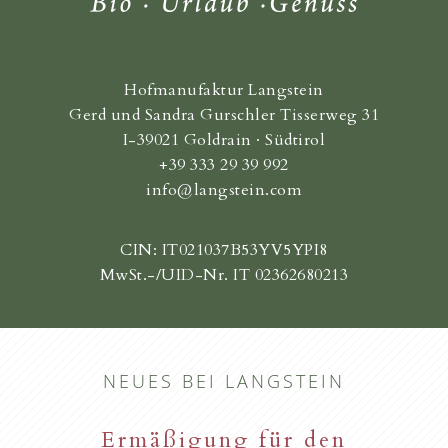
Hofmanufaktur Langstein
Gerd und Sandra Gurschler Tisserweg 31
I-39021 Goldrain · Südtirol
+39 333 29 39 992
info@langstein.com
CIN: IT021037B53YV5YPI8
MwSt.-/UID-Nr. IT 02362680213
NEUES BEI LANGSTEIN
Ermäßigung für den