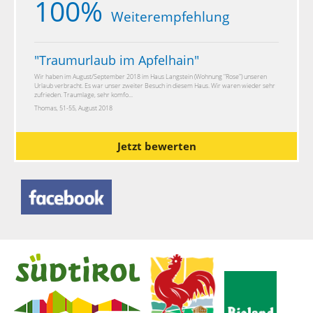
100%
Weiterempfehlung
"
Traumurlaub im Apfelhain
"
Wir haben im August/September 2018 im Haus Langstein (Wohnung "Rose") unseren
Urlaub verbracht. Es war unser zweiter Besuch in diesem Haus. Wir waren wieder sehr
zufrieden. Traumlage, sehr komfo...
Thomas, 51-55, August 2018
Jetzt bewerten